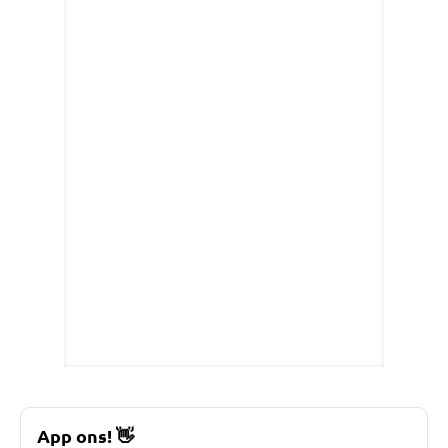
App ons!
👋