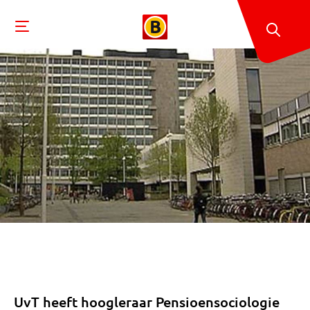
UvT heeft hoogleraar Pensioensociologie