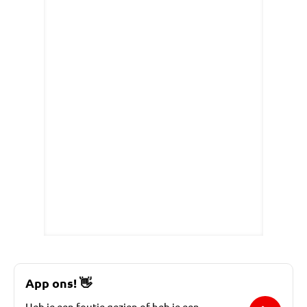
App ons!
👋
Heb je een foutje gezien of heb je een