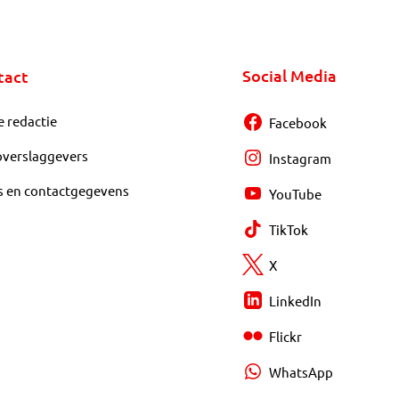
Social Media
tact
e redactie
Facebook
overslaggevers
Instagram
s en contactgegevens
YouTube
TikTok
X
LinkedIn
Flickr
WhatsApp