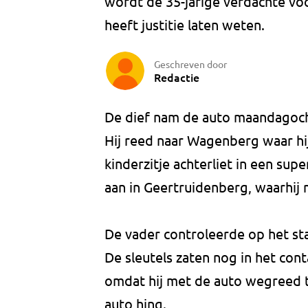
wordt de 35-jarige verdachte vo
heeft justitie laten weten.
Geschreven door
Redactie
De dief nam de auto maandagocht
Hij reed naar Wagenberg waar hij
kinderzitje achterliet in een sup
aan in Geertruidenberg, waarhij
De vader controleerde op het st
De sleutels zaten nog in het co
omdat hij met de auto wegreed t
auto hing.