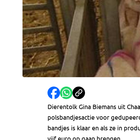
Dierentolk Gina Biemans uit Chaa
polsbandjesactie voor gedupeer
bandjes is klaar en als ze in p
vijf euro op gaan brengen.