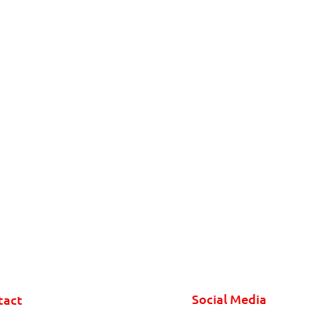
Social Media
tact