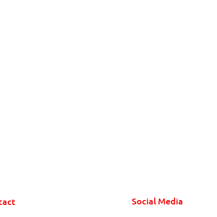
Social Media
tact