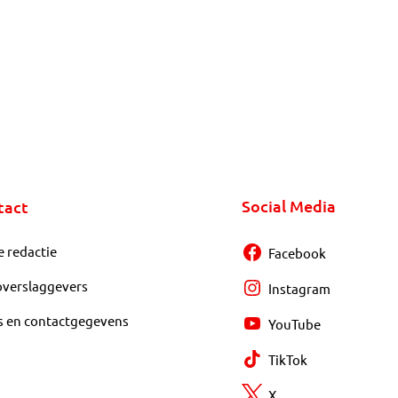
Social Media
tact
e redactie
Facebook
overslaggevers
Instagram
s en contactgegevens
YouTube
TikTok
X