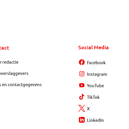
Social Media
tact
e redactie
Facebook
overslaggevers
Instagram
s en contactgegevens
YouTube
TikTok
X
LinkedIn