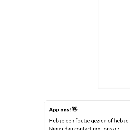
App ons!
👋
Heb je een foutje gezien of heb je
Neem dan contact met ons op.