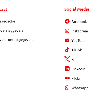
Social Media
tact
e redactie
Facebook
overslaggevers
Instagram
s en contactgegevens
YouTube
TikTok
X
LinkedIn
Flickr
WhatsApp