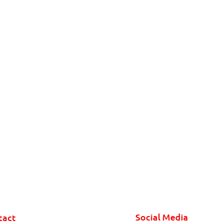
Social Media
tact