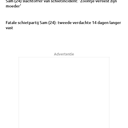
Sam (24) slachtoffer van schietincident: 'Zoontje verliest zijn
moeder'
Fatale schietpartij Sam (24): tweede verdachte 14 dagen langer
vast
Advertentie