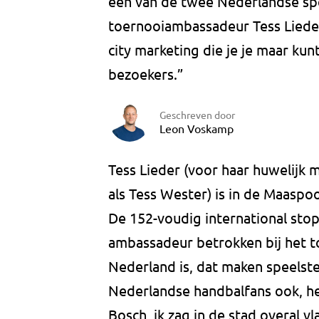
één van de twee Nederlandse spe
toernooiambassadeur Tess Lieder 
city marketing die je je maar kun
bezoekers.”
Geschreven door
Leon Voskamp
Tess Lieder (voor haar huwelijk 
als Tess Wester) is in de Maaspo
De 152-voudig international stopt
ambassadeur betrokken bij het t
Nederland is, dat maken speelste
Nederlandse handbalfans ook, he
Bosch, ik zag in de stad overal v