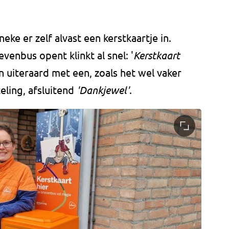
ke er zelf alvast een kerstkaartje in.
venbus opent klinkt al snel: '
Kerstkaart
En uiteraard met een, zoals het wel vaker
fteling, afsluitend
'Dankjewel'
.