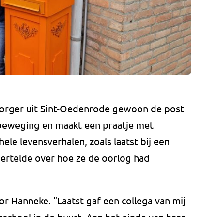
zorger uit Sint-Oedenrode gewoon de post
 beweging en maakt een praatje met
le levensverhalen, zoals laatst bij een
vertelde over hoe ze de oorlog had
or Hanneke. "Laatst gaf een collega van mij
sschool in de buurt. Aan het einde van haar