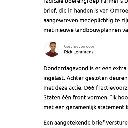
radicale boerengroep Farmer's D
brief, die in handen is van Omr
aangewreven medeplichtig te zijn
met nieuwe landbouwplannen van
Geschreven door
Rick Lemmens
Donderdagavond is er een extra 
ingelast. Achter gesloten deure
met deze actie. D66-fractievoorz
Staten één front vormen. "Ik hoo
met een gezamenlijk statement 
Een aangetekende brief versture