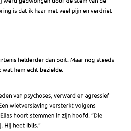
t hij werd gedwongen door de stem van de
ering is dat ik haar met veel pijn en verdriet
tenis helderder dan ooit. Maar nog steeds
jk wat hem echt bezielde.
leden van psychoses, verward en agressief
 Een wietverslaving versterkt volgens
 Elias hoort stemmen in zijn hoofd. “Die
. Hij heet Iblis.”