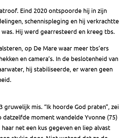
atroof. Eind 2020 ontspoorde hij in zijn
ingen, schennispleging en hij verkrachtte
 was. Hij werd gearresteerd en kreeg tbs.
Halsteren, op De Mare waar meer tbs’ers
ekken en camera’s. In de beslotenheid van
arwater, hij stabiliseerde, er waren geen
heid.
 gruwelijk mis. “Ik hoorde God praten”, zei
Op datzelfde moment wandelde Yvonne (75)
 haar net een kus gegeven en liep alvast
een stukje door. Niet wetend dat ze de