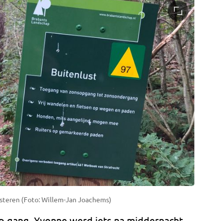
steren (Foto: Willem-Jan Joachems)
p gang. Yvonne werd iets na middernacht