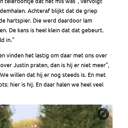
n telefoontje dat het mis was", vervolgt
demhalen. Achteraf blijkt dat de griep
de hartspier. Die werd daardoor lam
n. De kans is heel klein dat dat gebeurt.
ld in."
sen vinden het lastig om daar met ons over
ver Justin praten, dan is hij er niet meer",
"We willen dat hij er nog steeds is. En met
s: hier is hij. En daar halen we heel veel