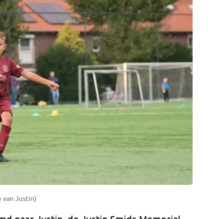
e van Justin)
md naar Justin, de Justin Smids Memorial