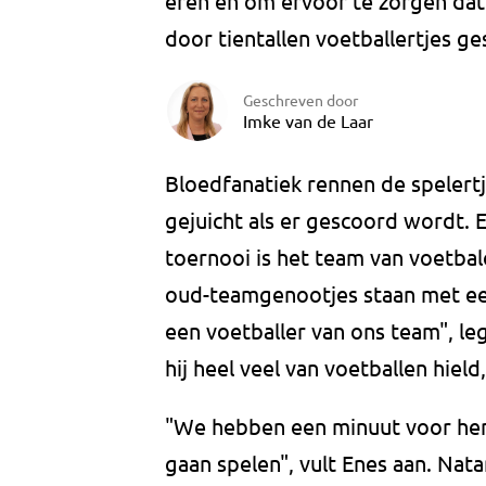
eren en om ervoor te zorgen dat
door tientallen voetballertjes g
Geschreven door
Imke van de Laar
Bloedfanatiek rennen de spelertj
gejuicht als er gescoord wordt.
toernooi is het team van voetbal
oud-teamgenootjes staan met een
een voetballer van ons team", le
hij heel veel van voetballen hiel
"We hebben een minuut voor hem
gaan spelen", vult Enes aan. Natan