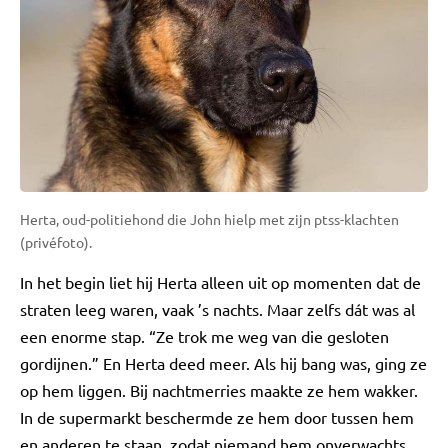
Herta, oud-politiehond die John hielp met zijn ptss-klachten
(privéfoto).
In het begin liet hij Herta alleen uit op momenten dat de
straten leeg waren, vaak ’s nachts. Maar zelfs dát was al
een enorme stap. “Ze trok me weg van die gesloten
gordijnen.” En Herta deed meer. Als hij bang was, ging ze
op hem liggen. Bij nachtmerries maakte ze hem wakker.
In de supermarkt beschermde ze hem door tussen hem
en anderen te staan, zodat niemand hem onverwachts