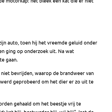
e motorkap: het bleek een kat die er niet
ijn auto, toen hij het vreemde geluid onder
en ging op onderzoek uit. Na wat
te gaan.
f niet bevrijden, waarop de brandweer van
 werd geprobeerd om het dier er zo uit te
orden gehaald om het beestje vrij te
: kat blij, bestuurder blij, wij blij", laat de