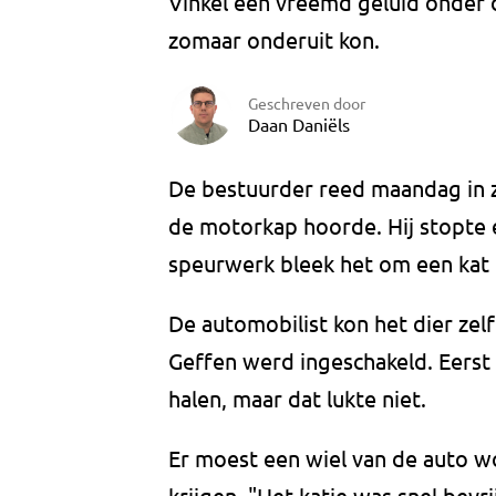
Vinkel een vreemd geluid onder d
zomaar onderuit kon.
Geschreven door
Daan Daniëls
De bestuurder reed maandag in z
de motorkap hoorde. Hij stopte 
speurwerk bleek het om een kat 
De automobilist kon het dier zel
Geffen werd ingeschakeld. Eerst
halen, maar dat lukte niet.
Er moest een wiel van de auto w
krijgen. "Het katje was snel bevrijd