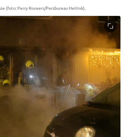
ie (foto: Perry Roovers/Persbureau Heitink).