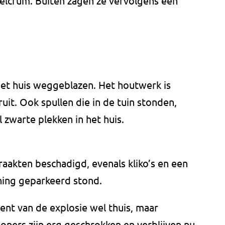
Belcrum. Buiten zagen ze vervolgens een
het huis weggeblazen. Het houtwerk is
ruit. Ook spullen die in de tuin stonden,
 zwarte plekken in het huis.
raakten beschadigd, evenals kliko’s en een
ning geparkeerd stond.
t van de explosie wel thuis, maar
ers zijn erg geschrokken en verblijven nu