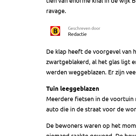
tien van enorme knal in de wijk 
ravage.
Geschreven door
Redactie
De klap heeft de voorgevel van 
zwartgeblakerd, al het glas ligt e
werden weggeblazen. Er zijn veel
Tuin leeggeblazen
Meerdere fietsen in de voortuin 
auto die in de straat voor de wo
De bewoners waren op het momen
niemand raakte gewond. De bewon