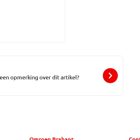
 een opmerking over dit artikel?
Omroep Brabant
Con