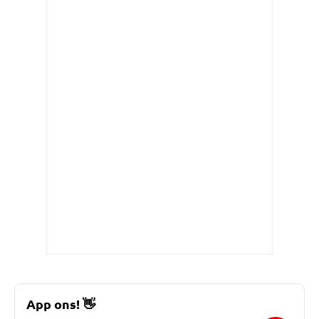
App ons!
👋