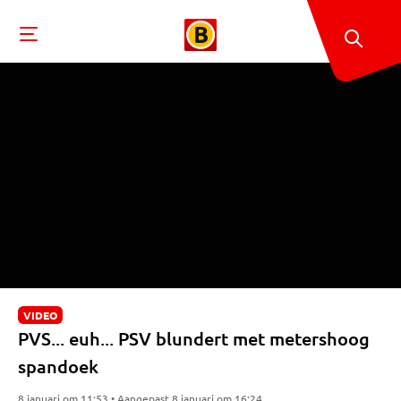
VIDEO
PVS... euh... PSV blundert met metershoog
spandoek
8 januari om 11:53 • Aangepast 8 januari om 16:24