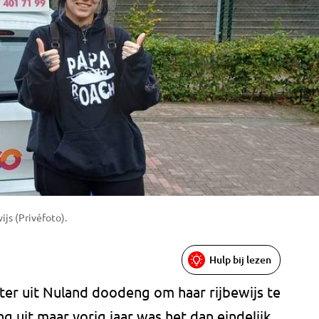
ijs (Privéfoto).
Hulp bij lezen
ater uit Nuland doodeng om haar rijbewijs te
ng uit maar vorig jaar was het dan eindelijk