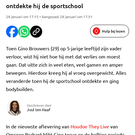
ontdekte hij de sportschool
28 januari om 17:15 • Aangepast 28 januari om 17:51
Hulp bij lezen
Toen Gino Brouwers (29) op 5-jarige leeftijd zijn vader
verloor, wist hij niet hoe hij met dat verlies om moest
gaan. Dat uitte zich in veel eten, veel gamen en amper
bewegen. Hierdoor kreeg hij al vroeg overgewicht. Alles
veranderde toen hij de sportschool ontdekte en ging
bodybuilden.
Geschreven door
Juul ten Haaf
In de nieuwste aflevering van
Houdoe They Live
van
Omroep Brabant blikt Gino terug op de heftige periode