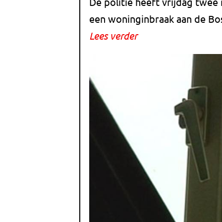
De politie heeft vrijdag twe
een woninginbraak aan de Bo
Lees verder