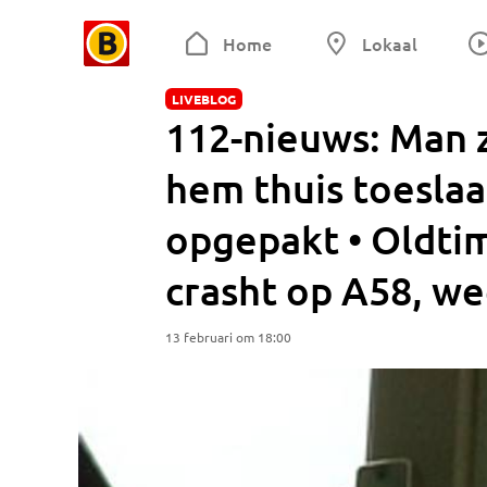
Home
Lokaal
LIVEBLOG
112-nieuws: Man z
hem thuis toesla
opgepakt • Oldti
crasht op A58, w
13 februari om 18:00