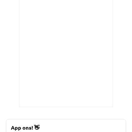
App ons!
👋