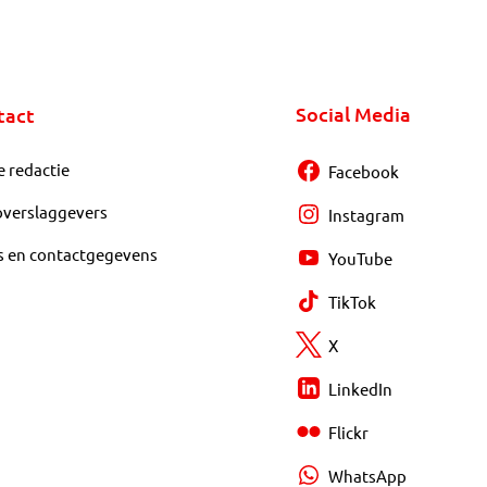
Social Media
tact
e redactie
Facebook
overslaggevers
Instagram
s en contactgegevens
YouTube
TikTok
X
LinkedIn
Flickr
WhatsApp