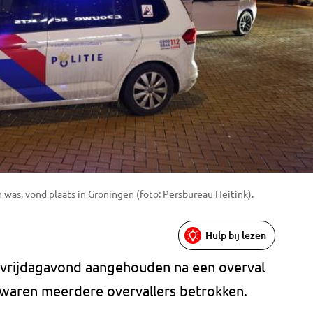
 was, vond plaats in Groningen (foto: Persbureau Heitink).
Hulp bij lezen
s vrijdagavond aangehouden na een overval
j waren meerdere overvallers betrokken.