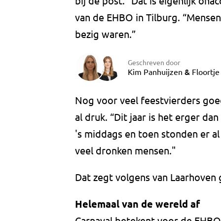
bij de post. “Dat is eigenlijk on
van de EHBO in Tilburg. “Mensen
bezig waren.”
Geschreven door
&
Kim Panhuijzen
Floortje
Nog voor veel feestvierders go
al druk. “Dit jaar is het erger dan
's middags en toen stonden er a
veel dronken mensen."
Dat zegt volgens van Laarhoven 
Helemaal van de wereld af
Carnaval betekent voor de EHBO