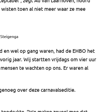
acceptabel”, zegt Ad van Laarhoven, hoofd
 wisten toen al niet meer waar ze mee
 Steigenga
ed en wel op gang waren, had de EHBO het
 vorig jaar. Wij startten vrijdags om vier uur
l mensen te wachten op ons. Er waren al
genoeg over deze carnavalseditie.
 topdrukte. “We maken zoveel mee dat