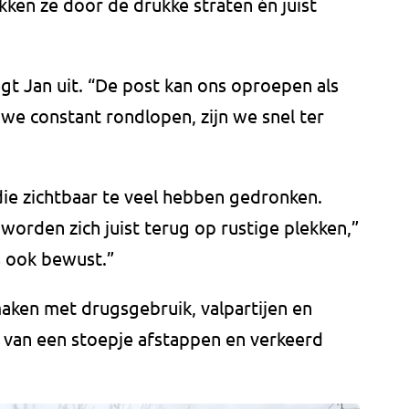
ken ze door de drukke straten én juist
legt Jan uit. “De post kan ons oproepen als
 we constant rondlopen, zijn we snel ter
die zichtbaar te veel hebben gedronken.
orden zich juist terug op rustige plekken,”
s ook bewust.”
maken met drugsgebruik, valpartijen en
o van een stoepje afstappen en verkeerd