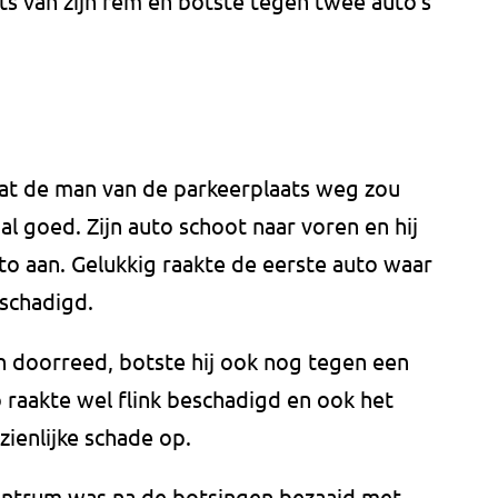
ts van zijn rem en botste tegen twee auto's
dat de man van de parkeerplaats weg zou
al goed. Zijn auto schoot naar voren en hij
to aan. Gelukkig raakte de eerste auto waar
eschadigd.
n doorreed, botste hij ook nog tegen een
 raakte wel flink beschadigd en ook het
zienlijke schade op.
centrum was na de botsingen bezaaid met