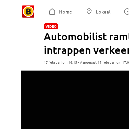
Home
Lokaal
VIDEO
Automobilist ramt
intrappen verkee
17 februari om 16:15 • Aangepast 17 februari om 17: