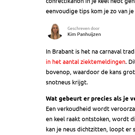
confettikanon in je keel hebt g
eenvoudige tips kom je zo van je
Geschreven door
Kim Panhuijzen
In Brabant is het na carnaval trad
in het aantal ziektemeldingen
. D
bovenop, waardoor de kans groter
snotneus krijgt.
Wat gebeurt er precies als je 
Een verkoudheid wordt veroorzaak
en keel raakt ontstoken, wordt d
kan je neus dichtzitten, loopt er s