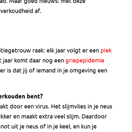
ehad. Maar goed nieuws: met deze
 verkoudheid af.
itiegetrouw raak: elk jaar volgt er een
piek
it jaar komt daar nog een
griepepidemie
 is dat jij of iemand in je omgeving een
verkouden bent?
t door een virus. Het slijmvlies in je neus
ikker en maakt extra veel slijm. Daardoor
not uit je neus of in je keel, en kun je