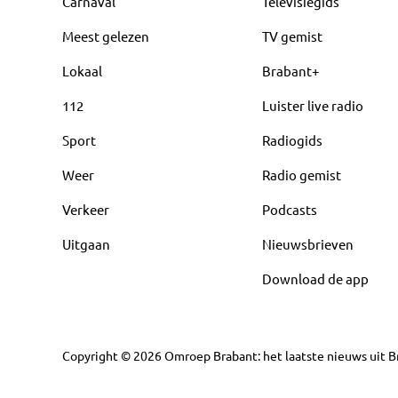
Carnaval
Televisiegids
Meest gelezen
TV gemist
Lokaal
Brabant+
112
Luister live radio
Sport
Radiogids
Weer
Radio gemist
Verkeer
Podcasts
Uitgaan
Nieuwsbrieven
Download de app
Copyright
©
2026
Omroep Brabant: het laatste nieuws uit Br