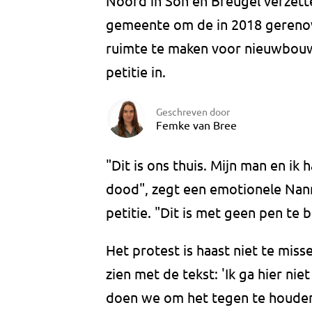
Noord in Son en Breugel verzette
gemeente om de in 2018 gerenov
ruimte te maken voor nieuwbou
petitie in.
Geschreven door
Femke van Bree
"Dit is ons thuis. Mijn man en ik
dood", zegt een emotionele Nann
petitie. "Dit is met geen pen te 
Het protest is haast niet te misse
zien met de tekst: 'Ik ga hier nie
doen we om het tegen te houden.