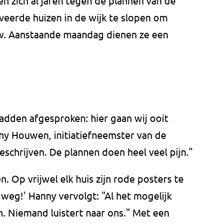
n zich al jaren tegen de plannen van de
eerde huizen in de wijk te slopen om
w. Aanstaande maandag dienen ze een
 hadden afgesproken: hier gaan wij ooit
y Houwen, initiatiefneemster van de
beschrijven. De plannen doen heel veel pijn."
n. Op vrijwel elk huis zijn rode posters te
t weg!' Hanny vervolgt: "Al het mogelijk
 Niemand luistert naar ons." Met een