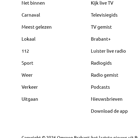
Net binnen
Kijk live TV
Carnaval
Televisiegids
Meest gelezen
TV gemist
Lokaal
Brabant+
112
Luister live radio
Sport
Radiogids
Weer
Radio gemist
Verkeer
Podcasts
Uitgaan
Nieuwsbrieven
Download de app
Copyright
©
2026
Omroep Brabant: het laatste nieuws uit Br