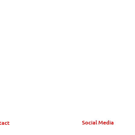
Social Media
tact