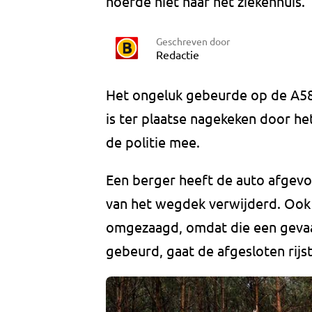
hoefde niet naar het ziekenhuis.
Geschreven door
Redactie
Het ongeluk gebeurde op de A58 
is ter plaatse nagekeken door h
de politie mee.
Een berger heeft de auto afgevo
van het wegdek verwijderd. Oo
omgezaagd, omdat die een gevaar
gebeurd, gaat de afgesloten rij