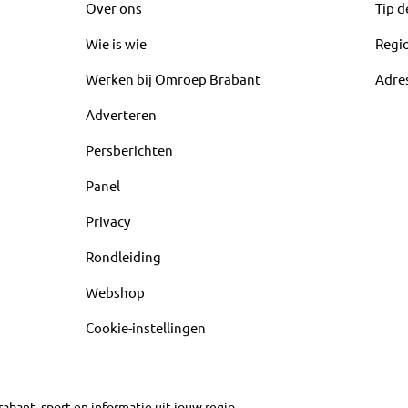
Over ons
Tip d
Wie is wie
Regi
Werken bij Omroep Brabant
Adre
Adverteren
Persberichten
Panel
Privacy
Rondleiding
Webshop
Cookie-instellingen
abant, sport en informatie uit jouw regio.