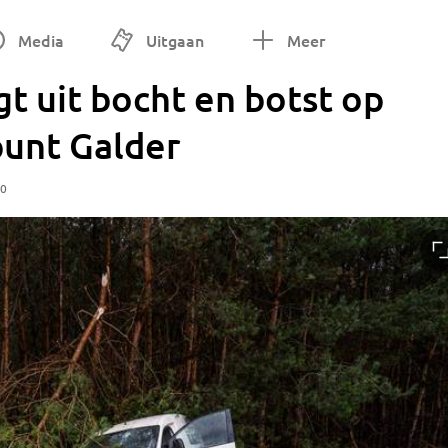
Media
Uitgaan
Meer
gt uit bocht en botst op
unt Galder
40