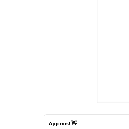
App ons!
👋