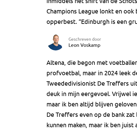
inmiddels het shirt van de Schot
Champions League lonkt en ook b
opperbest. “Edinburgh is een gru
Geschreven door
Leon Voskamp
Altena, die begon met voetballen 
profvoetbal, maar in 2024 leek d
Tweededivisionist De Treffers ui
deuk in mijn eergevoel. Vrijwel i
maar ik ben altijd blijven geloven
De Treffers even op de bank zat 
kunnen maken, maar ik ben juist 