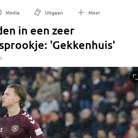
Media
Uitgaan
Meer
den in een zeer
sprookje: 'Gekkenhuis'
45