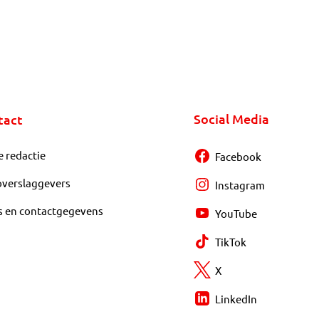
Social Media
tact
e redactie
Facebook
overslaggevers
Instagram
s en contactgegevens
YouTube
TikTok
X
LinkedIn