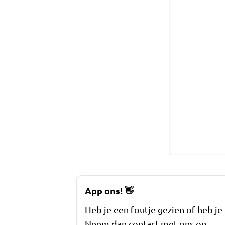
App ons!
👋
Heb je een foutje gezien of heb je
Neem dan contact met ons op.