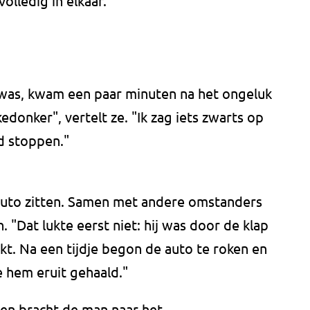
olledig in elkaar.
 was, kwam een paar minuten na het ongeluk
kedonker", vertelt ze. "Ik zag iets zwarts op
jd stoppen."
auto zitten. Samen met andere omstanders
 "Dat lukte eerst niet: hij was door de klap
kt. Na een tijdje begon de auto te roken en
 hem eruit gehaald."
en bracht de man naar het