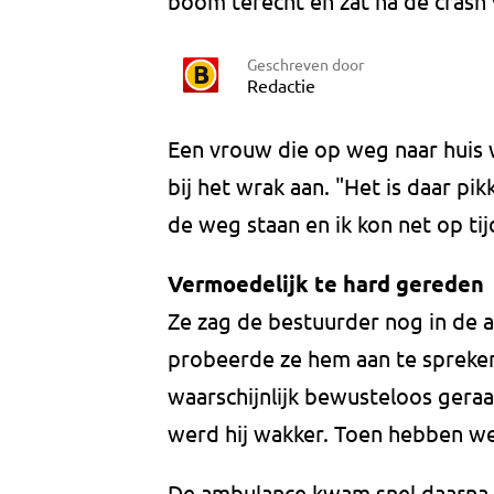
boom terecht en zat na de crash v
Geschreven door
Redactie
Een vrouw die op weg naar huis
bij het wrak aan. "Het is daar pik
de weg staan en ik kon net op ti
Vermoedelijk te hard gereden
Ze zag de bestuurder nog in de 
probeerde ze hem aan te spreken.
waarschijnlijk bewusteloos geraa
werd hij wakker. Toen hebben we
De ambulance kwam snel daarna 