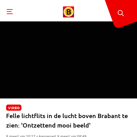
VIDEO
Felle lichtflits in de lucht boven Brabant te
zien: 'Ontzettend mooi beeld'
8 maart om 20:27 • Aangepast 9 maart om 08:49