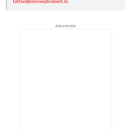
tattoo@omroepbrabant.nl
.
Advertentie