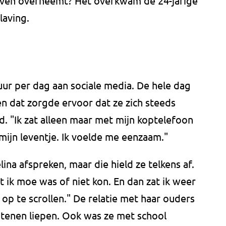
 leven overneemt? Het overkwam de 24-jarige
laving.
ur per dag aan sociale media. De hele dag
en dat zorgde ervoor dat ze zich steeds
. "Ik zat alleen maar met mijn koptelefoon
mijn leventje. Ik voelde me eenzaam."
na afspreken, maar die hield ze telkens af.
 ik moe was of niet kon. En dan zat ik weer
p te scrollen." De relatie met haar ouders
tenen liepen. Ook was ze met school