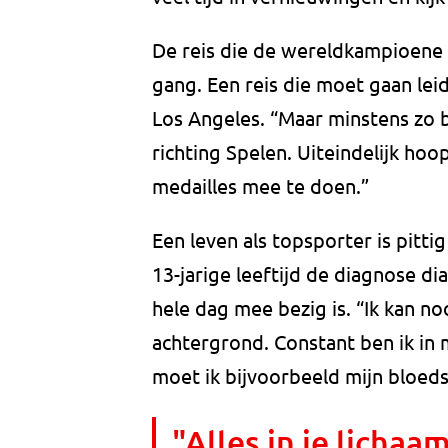
De reis die de wereldkampioene va
gang. Een reis die moet gaan lei
Los Angeles. “Maar minstens zo b
richting Spelen. Uiteindelijk hoo
medailles mee te doen.”
Een leven als topsporter is pitti
13-jarige leeftijd de diagnose di
hele dag mee bezig is. “Ik kan noo
achtergrond. Constant ben ik in
moet ik bijvoorbeeld mijn bloeds
"Alles in je lichaa