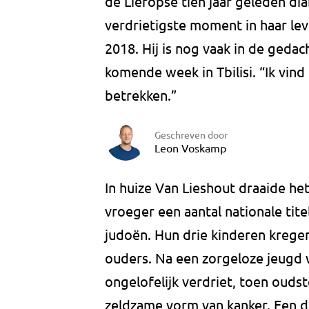
de Lieropse tien jaar geleden dia
verdrietigste moment in haar lev
2018. Hij is nog vaak in de gedac
komende week in Tbilisi. “Ik vind
betrekken.”
Geschreven door
Leon Voskamp
In huize Van Lieshout draaide he
vroeger een aantal nationale tit
judoën. Hun drie kinderen krege
ouders. Na een zorgeloze jeugd 
ongelofelijk verdriet, toen ouds
zeldzame vorm van kanker. Een 