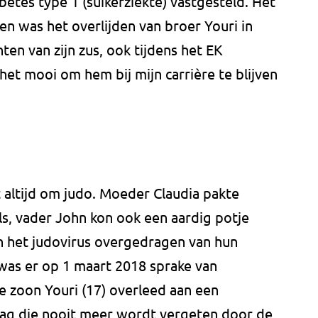
betes type 1 (suikerziekte) vastgesteld. Het
en was het overlijden van broer Youri in
hten van zijn zus, ook tijdens het EK
 het mooi om hem bij mijn carrière te blijven
t altijd om judo. Moeder Claudia pakte
els, vader John kon ook een aardig potje
n het judovirus overgedragen van hun
was er op 1 maart 2018 sprake van
te zoon Youri (17) overleed aan een
dag die nooit meer wordt vergeten door de