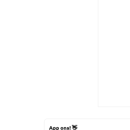
App ons!
👋