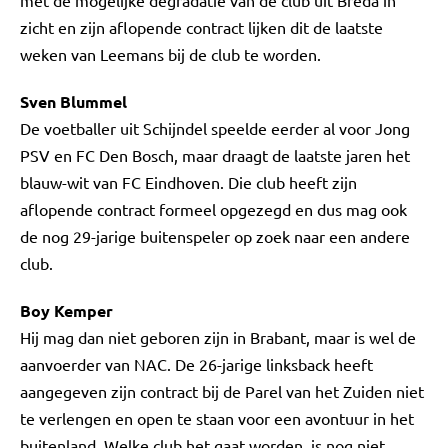
met de mogelijke degradatie van de club uit Breda in
zicht en zijn aflopende contract lijken dit de laatste
weken van Leemans bij de club te worden.
Sven Blummel
De voetballer uit Schijndel speelde eerder al voor Jong
PSV en FC Den Bosch, maar draagt de laatste jaren het
blauw-wit van FC Eindhoven. Die club heeft zijn
aflopende contract formeel opgezegd en dus mag ook
de nog 29-jarige buitenspeler op zoek naar een andere
club.
Boy Kemper
Hij mag dan niet geboren zijn in Brabant, maar is wel de
aanvoerder van NAC. De 26-jarige linksback heeft
aangegeven zijn contract bij de Parel van het Zuiden niet
te verlengen en open te staan voor een avontuur in het
buitenland. Welke club het gaat worden, is nog niet