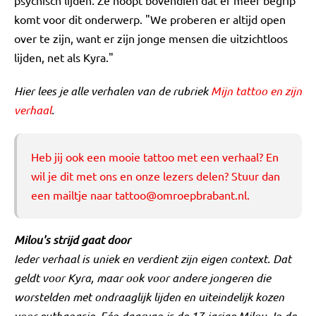
psychisch lijden. Ze hoopt bovendien dat er meer begrip
komt voor dit onderwerp. "We proberen er altijd open
over te zijn, want er zijn jonge mensen die uitzichtloos
lijden, net als Kyra."
Hier lees je alle verhalen van de rubriek
Mijn tattoo en zijn
verhaal
.
Heb jij ook een mooie tattoo met een verhaal? En
wil je dit met ons en onze lezers delen? Stuur dan
een mailtje naar
tattoo@omroepbrabant.nl
.
Milou's strijd gaat door
Ieder verhaal is uniek en verdient zijn eigen context. Dat
geldt voor Kyra, maar ook voor andere jongeren die
worstelden met ondraaglijk lijden en uiteindelijk kozen
voor euthanasie. Eén daarvan is de 17‑jarige Milou. In de