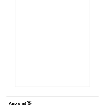
App ons!
👋