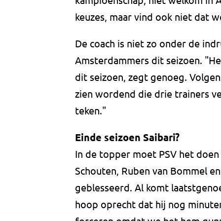
keuzes, maar vind ook niet dat 
De coach is niet zo onder de ind
Amsterdammers dit seizoen. "Het 
dit seizoen, zegt genoeg. Volge
zien wordend die drie trainers v
teken."
Einde seizoen Saibari?
In de topper moet PSV het doen 
Schouten, Ruben van Bommel en A
geblesseerd. Al komt laatstgenoe
hoop oprecht dat hij nog minute
forceren omdat we het hem gunne