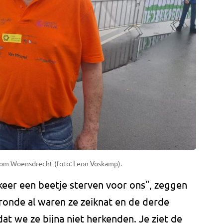
ag om Woensdrecht (foto: Leon Voskamp).
 keer een beetje sterven voor ons", zeggen
ronde al waren ze zeiknat en de derde
at we ze bijna niet herkenden. Je ziet de