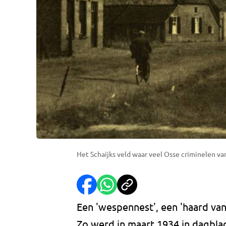
Het Schaijks veld waar veel Osse criminelen va
Een 'wespennest', een 'haard va
Zo werd in maart 1934 in dagbla