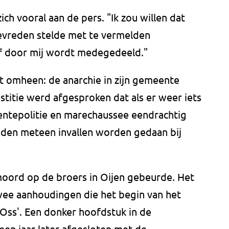
h vooral aan de pers. "Ik zou willen dat
evreden stelde met te vermelden
 of door mij wordt medegedeeld."
t omheen: de anarchie in zijn gemeente
titie werd afgesproken dat als er weer iets
eentepolitie en marechaussee eendrachtig
den meteen invallen worden gedaan bij
fmoord op de broers in Oijen gebeurde. Het
twee aanhoudingen die het begin van het
Oss'. Een donker hoofdstuk in de
een jaar later afgesloten met de