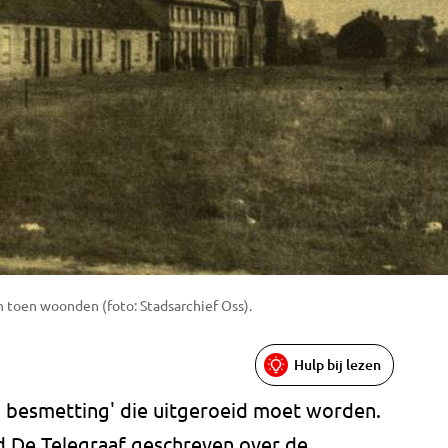
n toen woonden (foto: Stadsarchief Oss).
Hulp bij lezen
n besmetting' die uitgeroeid moet worden.
d De Telegraaf geschreven over de