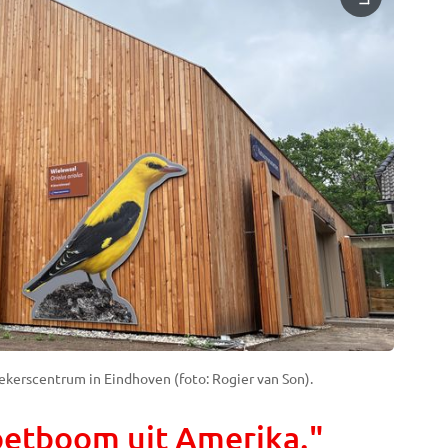
kerscentrum in Eindhoven (foto: Rogier van Son).
etboom uit Amerika."