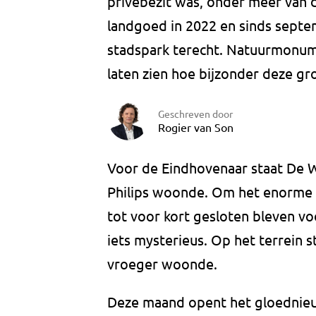
privébezit was, onder meer van d
landgoed in 2022 en sinds septem
stadspark terecht. Natuurmonum
laten zien hoe bijzonder deze gr
Geschreven door
Rogier van Son
Voor de Eindhovenaar staat De Wi
Philips woonde. Om het enorme 
tot voor kort gesloten bleven vo
iets mysterieus. Op het terrein s
vroeger woonde.
Deze maand opent het gloednie