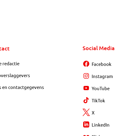
Social Media
tact
e redactie
Facebook
overslaggevers
Instagram
s en contactgegevens
YouTube
TikTok
X
LinkedIn