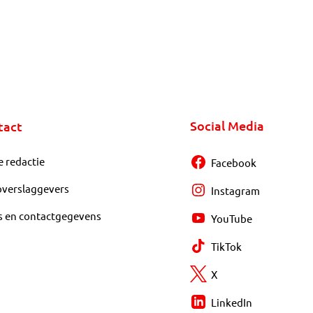
Social Media
tact
e redactie
Facebook
overslaggevers
Instagram
s en contactgegevens
YouTube
TikTok
X
LinkedIn